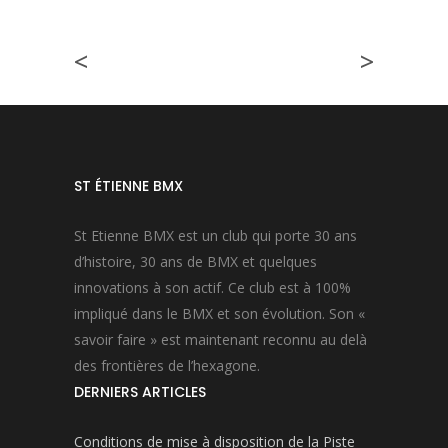
<
>
ST ÉTIENNE BMX
St Etienne BMX est un club qui porte 30 ans
d’histoire, 30 ans de BMX et quelques
innovations à son actif. Ce club est à 100%
impliqué dans le BMX et son évolution. Son «
savoir faire » est maintenant reconnu au delà
des frontières de l’hexagone.
DERNIERS ARTICLES
Conditions de mise à disposition de la Piste