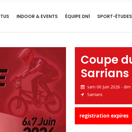
TUS
INDOOR & EVENTS
ÉQUIPE DN1
SPORT-ÉTUDES
Coupe d
Sarrians
sam 06 Juin 2026 - dim 
Sarrians
registration expires