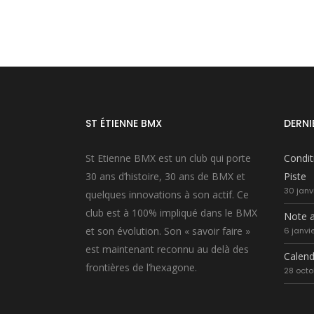
ST ÉTIENNE BMX
DERNI
St Etienne BMX est un club qui porte
Condit
30 ans d’histoire, 30 ans de BMX et
Piste
30 janv
quelques innovations à son actif. Ce
club est à 100% impliqué dans le BMX
Note a
et son évolution. Son « savoir faire »
6 janvi
est maintenant reconnu au delà des
Calend
frontières de l’hexagone.
28 octo